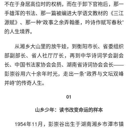
不在于身居高位时的权柄，而在于卸下官袍后，那一
手雄浑的书法、那一篇被编进大学语文教材的《三江
源赋》、那一种“政事之余弄翰墨，吟诗作赋写春秋”
的人生境界。
  从湘乡大山里的放牛娃，到衡阳市长、省委组织
部副部长、省人社厅厅长，再到中华诗词学会副会
长、中国书法家协会会员、湖南省诗词协会会长——
彭崇谷用六十余年时光，走出一条“政界与文坛双峰
并峙”的传奇人生。
01
山乡少年：读书改变命运的样本
  1954年11月，彭崇谷出生于湖南湘乡市潭市镇