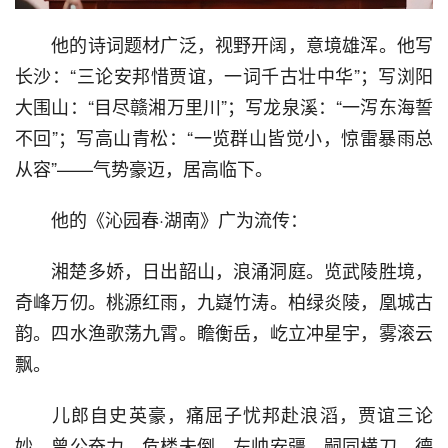
  他的诗词题材广泛，视野开阔，意境雄浑。他写
长沙：“三论安邦惜贾谊，一词千古壮中华”；写浏阳
大围山：“目尽赣湘万里川”；写龙泉溪：“一泻东海誓
不回”；写高山青松：“一览群山皆觉小，惊雷暴雨总
从容”——气势豪迈，居高临下。
  他的《沁园春·湖南》广为流传：
  湘楚多娇，日出韶山，浪涌洞庭。览武陵胜境，
奇峰万仞。桃源红雨，九嶷竹涛。柏绿炎陵，凰城古
韵。四水渔歌荡九霄。瞻衡岳，屹立冲星宇，雾滚云
飘。
  儿郎自史英豪，痛屈子忧邦赴浪滔，贾谊三论
妙。曾公奋力，危楼未倒。左帅安疆，嗣同横刀，德