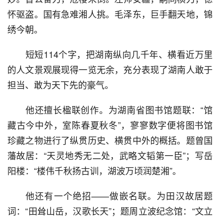
怀驱盗。国有急难湘人挑。毛泽东，巨手翻天地，锦
绣今朝。
  短短114个字，把湖南纵向几千年、横看近万里
的人文景观展现得一览无余，充分表现了湖南人敢于
担当、敢为天下先的豪气。
  他还擅长楹联创作。为湖南省图书馆题联：“馆
藏古今中外，室陈春夏秋冬”，寥寥数字便将图书馆
珍藏之物进行了纵贯历史、横贯中外的概括。题曾国
藩故居：“天灵地秀无二处，武略文韬第一臣”；写岳
阳楼：“楼伟千秋扬古训，湖波万顷润楚湘”。
  他还有一个绝招——做嵌名联。为田汉故居题
词：“田耸山岳，汉歌长天”；题周立波纪念馆：“文立