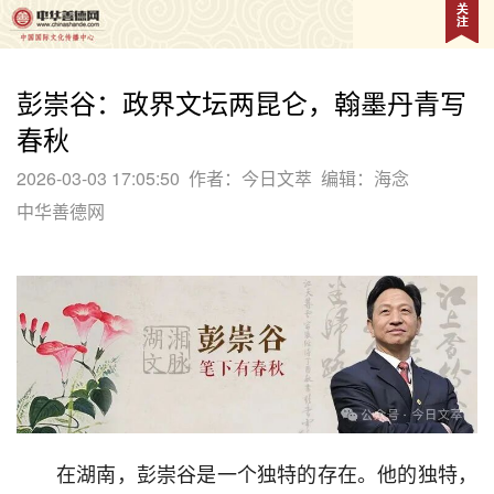
彭崇谷：政界文坛两昆仑，翰墨丹青写
春秋
2026-03-03 17:05:50
作者：今日文萃
编辑：海念
中华善德网
在湖南，彭崇谷是一个独特的存在。他的独特，