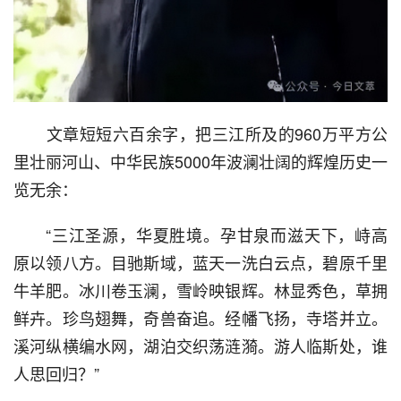
  文章短短六百余字，把三江所及的960万平方公
里壮丽河山、中华民族5000年波澜壮阔的辉煌历史一
览无余：
  “三江圣源，华夏胜境。孕甘泉而滋天下，峙高
原以领八方。目驰斯域，蓝天一洗白云点，碧原千里
牛羊肥。冰川卷玉澜，雪岭映银辉。林显秀色，草拥
鲜卉。珍鸟翅舞，奇兽奋追。经幡飞扬，寺塔并立。
溪河纵横编水网，湖泊交织荡涟漪。游人临斯处，谁
人思回归？”