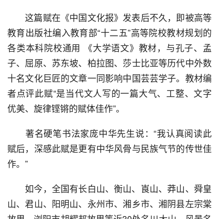
  这篇赋在《中国文化报》发表后不久，即被高等
教育出版社编入教育部“十二五”高等院校教材规划的
各类本科院校通用 《大学语文》教材，与孔子、孟
子、屈原、苏东坡、柏拉图、莎士比亚等历代中外数
十名文化巨匠的文章一同影响中国芸芸学子。教材编
者点评此赋“是当代文人写的一篇大气、工整、文字
优美、旋律铿锵的赋体佳作”。
  著名硬笔书法家庞中华先生说：“我认真阅读此
赋后，深感此赋是更有中华风骨与民族气节的传世佳
作。”
  如今，全国有长白山、衡山、崀山、莽山、舜皇
山、君山、阳明山、永州市、湘乡市、湘阴县左宗棠
故里、浏阳市胡耀邦故里等近30处名川大山、风景名