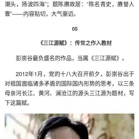
潮头，扬波四海”；题陈赓故居：“陈名青史，赓誉人
寰”——内容贴切，大气豪迈。
05
《三江源赋》：传世之作入教材
  彭崇谷最负盛名的作品，当属《三江源赋》。
  2012年1月，党的十八大召开前夕，彭崇谷出于
对祖国面临诸多矛盾的国际国内形势的思考，以三条
母亲河长江、黄河、澜沧江的源头三江源为题材，写
下这篇赋。