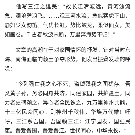
  他写三江之雄美：“故长江清波远，黄河浊流
急，澜沧碧浪飞。……观三河水流，急似猛虎下山，
静如少女韵笛。气犹长虹，势比蛟龙，柔似仙女，美
如画卷。千古春秋波未断，万里奔海势不归！”
  文章的高潮在于对家国情怀的抒发。针对当时东
海、南海面临的领土争夺形势，他发出振聋发聩的呼
唤：
  “今列强亡我之心不死，盗贼残我之图犹存。吾
炎黄子孙，务必同舟共济，同建家园，共护疆土。同
力者史碑颂之，异心者全民诛之。九万里神州共鼎，
十三亿民众同心。则神州千秋伟，华族万代雄！吁
呼，三江系吾国，吾国赖三江：江宁国泰，国强民
康。吾爱吾国，吾爱吾江。世代同心，中华永长。”