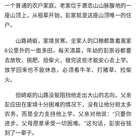
一个普通的农户家庭。老家位于褒忠山山脉腹地的一
座山顶上，从祖辈开始，彭家就是这座山顶唯一的住
户。
  山路崎岖，家境贫寒。全家人的口粮都靠着离家
6公里外的一亩多田。每天清晨，年幼的彭崇谷都要
去放牧、挑肥、拾柴火，做完这些才能安心去上学。
放学回来也不能休息，必须看牛羊、打猪草、捡柴
火。
  但崎岖的山路没能阻挡他走出大山的志向。父亲
彭应田在家境十分困难的情况下，没有让他分担太多
农务，而是全力支持他上学。父亲对他说：“只要你
进步，父母愿意承受一切困难。”这句话，彭崇谷铭
刻了一辈子。