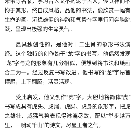
米芾等名家，学习古人又不拘泥于古人，传其神而不
拘于其形，终自成风格。品他的书法，像欣赏一幅有
生命的画，沉稳雄健的神韵和气势在字里行间奔腾跳
跃，呈现出极强的生命灵气。
  最具独创性的，是他对十二生肖的象形书法演
绎。这个独特的创作始于“龙”字的书写。他偶然发现
“龙”字与龙的形象有几分相似，便想到将书法和绘画
合二为一。经过反复书写改进，他书写的“龙”字昂首
摆尾，上下翻腾，活灵活现。
  受此启发，他又创作“虎”字，大胆地将简体“虎”
书写成具有虎头、虎尾、虎脚、虎身的象形字，把虎
之雄壮、威猛气势表现得淋漓尽致，配以“举步越万
里，一啸动千山”的诗文，尽显王者之气。