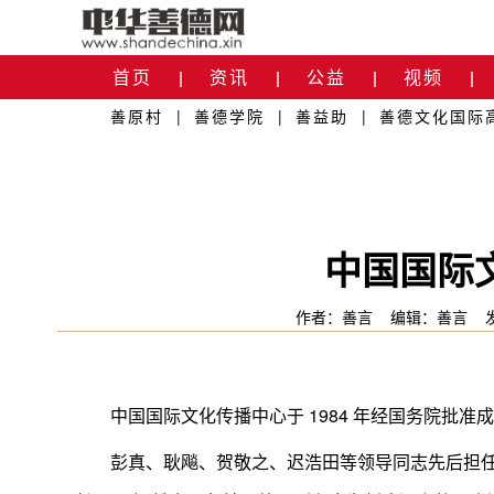
首页
资讯
公益
视频
|
|
|
|
善原村
|
善德学院
|
善益助
|
善德文化国际
关于我们
|
中国国际
作者：善言
编辑：善言
中国国际文化传播中心于 1984 年经国务院批
彭真、耿飚、贺敬之、迟浩田等领导同志先后担