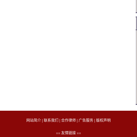
网站简介
|
联系我们
|
合作律师
|
广告服务
|
版权声明
== 友情链接 ==