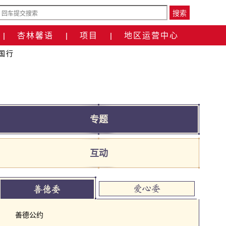
搜索
杏林馨语
项目
地区运营中心
|
|
|
国行
专题
互动
善德公约