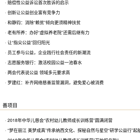
· 赔偿性公益诉讼首次胜诉的启示
· 创新让公益创业富有竞争力
· 和静钧：消除“赖贫”倾向更须精神扶贫
· 老有所养：办好“虚拟养老院”还需后继有力
· 让“指尖公益”回归阳光
· 员工参与公益，企业践行社会责任的新潮流
· 志愿服务银行：激活校园公益一池春水
· 两会代表说公益 领域多元要求高
· 罗建红：补齐网络慈善监管漏洞，避免爱心被消费
善项目
· 2018年中华儿慈会“农村幼儿教师成长训练营”圆满闭营
· “梦在丽江 美梦成真”传承纳西文化、探秘自然与星空“研学公益行”起