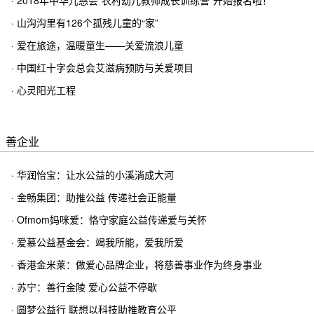
· 2018年中华儿慈会“农村幼儿教师成长训练营”开始报名啦！
· 山沟沟里有126个孤残儿童的“家”
· 爱在旅途，温暖童生——关爱流浪儿童
· 中国红十字会总会艾滋病预防与关爱项目
· 心灵阳光工程
善企业
· 华润怡宝：让水公益的小溪淌成大河
· 金畅集团：助推公益 传递社会正能量
· Ofmom妈咪爱：恪守家庭公益传递爱与关怀
· 爱慕公益基金会：竭我所能，爱我所爱
· 香港金米莱：做爱心品牌企业，将慈善事业作为终身事业
· 苏宁：善行金陵 爱心公益不停歇
· 圆梦公益行 联想以科技助推教育公平