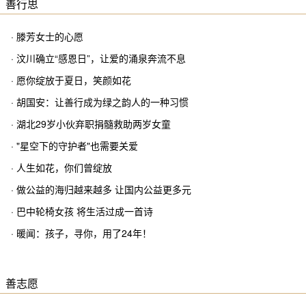
善行思
· 滕芳女士的心愿
· 汶川确立“感恩日”，让爱的涌泉奔流不息
· 愿你绽放于夏日，笑颜如花
· 胡国安：让善行成为绿之韵人的一种习惯
· 湖北29岁小伙弃职捐髓救助两岁女童
· "星空下的守护者"也需要关爱
· 人生如花，你们曾绽放
· 做公益的海归越来越多 让国内公益更多元
· 巴中轮椅女孩 将生活过成一首诗
· 暖闻：孩子，寻你，用了24年！
善志愿