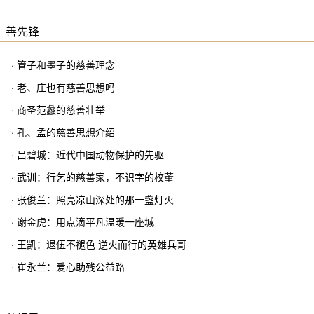
善先锋
· 管子和墨子的慈善理念
· 老、庄也有慈善思想吗
· 商圣范蠡的慈善壮举
· 孔、孟的慈善思想介绍
· 吕碧城：近代中国动物保护的先驱
· 武训：行乞的慈善家，不识字的校董
· 张俊兰：照亮凉山深处的那一盏灯火
· 谢金虎：用点滴平凡温暖一座城
· 王凯：退伍不褪色 逆火而行的英雄兵哥
· 崔永兰：爱心助残公益路