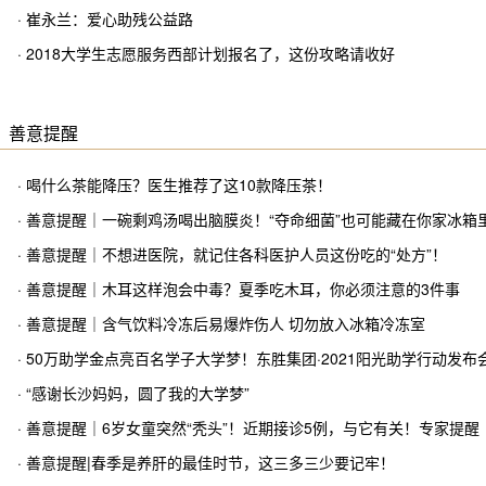
· 崔永兰：爱心助残公益路
· 2018大学生志愿服务西部计划报名了，这份攻略请收好
善意提醒
· 喝什么茶能降压？医生推荐了这10款降压茶！
· 善意提醒｜一碗剩鸡汤喝出脑膜炎！“夺命细菌”也可能藏在你家冰箱
· 善意提醒｜不想进医院，就记住各科医护人员这份吃的“处方”！
· 善意提醒｜木耳这样泡会中毒？夏季吃木耳，你必须注意的3件事
· 善意提醒｜含气饮料冷冻后易爆炸伤人 切勿放入冰箱冷冻室
· 50万助学金点亮百名学子大学梦！东胜集团·2021阳光助学行动发
· “感谢长沙妈妈，圆了我的大学梦”
· 善意提醒｜6岁女童突然“秃头”！近期接诊5例，与它有关！专家提醒
· 善意提醒|春季是养肝的最佳时节，这三多三少要记牢！