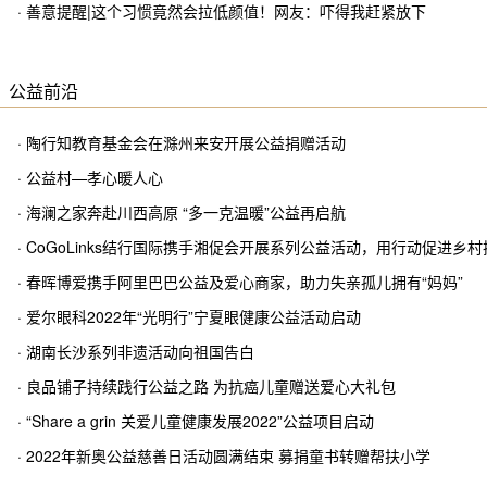
· 善意提醒|这个习惯竟然会拉低颜值！网友：吓得我赶紧放下
公益前沿
· 陶行知教育基金会在滁州来安开展公益捐赠活动
· 公益村—孝心暖人心
· 海澜之家奔赴川西高原 “多一克温暖”公益再启航
· CoGoLinks结行国际携手湘促会开展系列公益活动，用行动促进乡村
· 春晖博爱携手阿里巴巴公益及爱心商家，助力失亲孤儿拥有“妈妈”
· 爱尔眼科2022年“光明行”宁夏眼健康公益活动启动
· 湖南长沙系列非遗活动向祖国告白
· 良品铺子持续践行公益之路 为抗癌儿童赠送爱心大礼包
· “Share a grin 关爱儿童健康发展2022”公益项目启动
· 2022年新奥公益慈善日活动圆满结束 募捐童书转赠帮扶小学