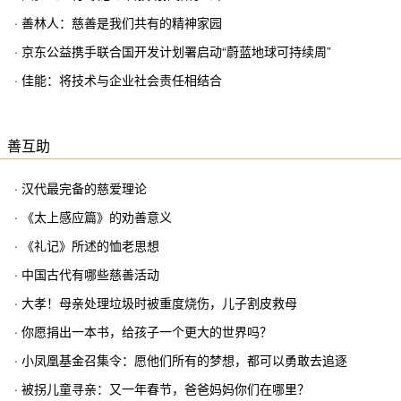
· 善林人：慈善是我们共有的精神家园
· 京东公益携手联合国开发计划署启动“蔚蓝地球可持续周”
· 佳能：将技术与企业社会责任相结合
善互助
· 汉代最完备的慈爱理论
· 《太上感应篇》的劝善意义
· 《礼记》所述的恤老思想
· 中国古代有哪些慈善活动
· 大孝！母亲处理垃圾时被重度烧伤，儿子割皮救母
· 你愿捐出一本书，给孩子一个更大的世界吗？
· 小凤凰基金召集令：愿他们所有的梦想，都可以勇敢去追逐
· 被拐儿童寻亲：又一年春节，爸爸妈妈你们在哪里？