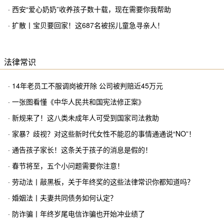
· 西安“爱心奶奶”收养孩子数十载，现在需要你我帮助
· 扩散丨宝贝要回家！这687名被拐儿童急寻亲人！
法律常识
· 14年老员工不服调岗被开除 公司被判赔近45万元
· 一张图看懂《中华人民共和国宪法修正案》
· 新规来了！这八类未成年人可受到国家司法救助
· 家暴？歧视？对这些新时代女性不能忍的事情通通说“NO”！
· 通告孩子家长！这条关于孩子的消息是假的！
· 春节将至，五个小问题需要你注意！
· 劳动法丨敲黑板，关于年终奖的这些法律常识你都知道吗？
· 婚姻法丨夫妻共同债务如何认定？
· 防诈骗丨年终岁尾电信诈骗也开始冲业绩了