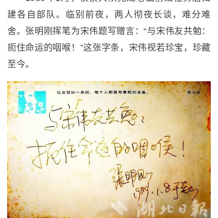
建各自部队。临别前夜，两人彻夜长谈，难分难
舍。张明刚挥笔为宋伟题写赠言：“与宋伟友共勉：
扼住命运的咽喉！”这张字条，宋伟视若珍宝，珍藏
至今。