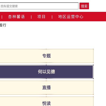
搜索
杏林馨语
项目
地区运营中心
|
|
|
国行
专题
何以见德
直播
悦读