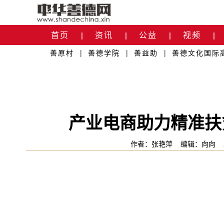
首页
资讯
公益
视频
|
|
|
|
善原村
|
善德学院
|
善益助
|
善德文化国际
关于我们
|
产业电商助力精准扶
作者：张艳萍
编辑：向向