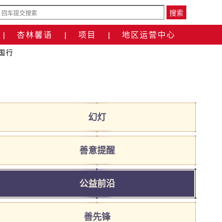
搜索
杏林馨语
项目
地区运营中心
|
|
|
国行
幻灯
善意提醒
公益前沿
善先锋