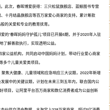
结项。此次，春晖博爱获得：三只松鼠旗舰店、蓝鲸图书专营
馆、十月结晶旗舰店等百万家爱心商家的支持，累计筹款
妈妈般的关爱和专业的教育抚育。
的“春晖妈妈守护孤儿”项目已开展6期，并于2020年入驻
好地了解善款执行，实现透明公益。
的四家公益机构，共同启动中国妈妈计划，带动行业爱心商家
”等多个儿童关爱类项目。
推出，聚焦大健康、儿童领域和应急响应三大议题，2022年新增
会发展中的关键议题，计划在未来三到五年内，联合国内公
益好项目，让阿里平台百万商家和数亿消费者成为公益创新
益生态伙伴交流会数据，大淘宝上228万家商家、超过5亿消费