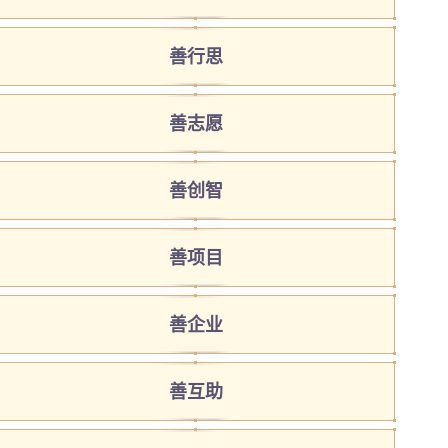
善行思
善志愿
善创智
善项目
善企业
善互助