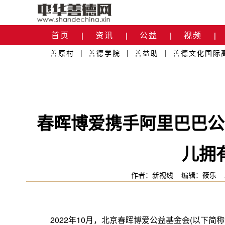
首页
资讯
公益
视频
|
|
|
|
善原村
|
善德学院
|
善益助
|
善德文化国际
关于我们
|
春晖博爱携手阿里巴巴公
儿拥
作者：新视线
编辑：筱乐
2022年10月，北京春晖博爱公益基金会(以下简称