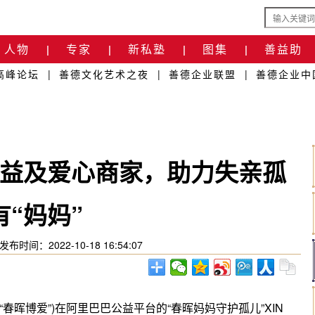
人物
专家
新私塾
图集
善益助
|
|
|
|
高峰论坛
|
善德文化艺术之夜
|
善德企业联盟
|
善德企业中
益及爱心商家，助力失亲孤
有“妈妈”
发布时间：2022-10-18 16:54:07
“春晖博爱”)在阿里巴巴公益平台的“春晖妈妈守护孤儿”XIN