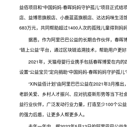
益佰项目和“中国妈妈-春晖妈妈守护孤儿”项目正式
店、益博思旗舰店、小鹿蓝蓝旗舰店、达达妈咪生活
683万元，共同帮助超过1400人次的孤残儿童得到
据悉，作为阿里巴巴公益的长期合作伙伴，春晖博爱
“链上公益”平台，通过区块链追溯技术，帮助用户更
2021年，天猫母婴行业携手包括春晖博爱在内
设置“公益宝贝”定向捐助“中国妈妈-春晖妈妈守护孤儿
“XIN益佰计划”由阿里巴巴公益在2021年3月
老龄关爱、乡村人才振兴、应对抗疫新形势等当下社
益行业伙伴，广泛发动行业力量，打造至少100个公
的强力后盾，让更多人帮更多人。
去年一年内，据2022年5月12日的阿里巴巴公