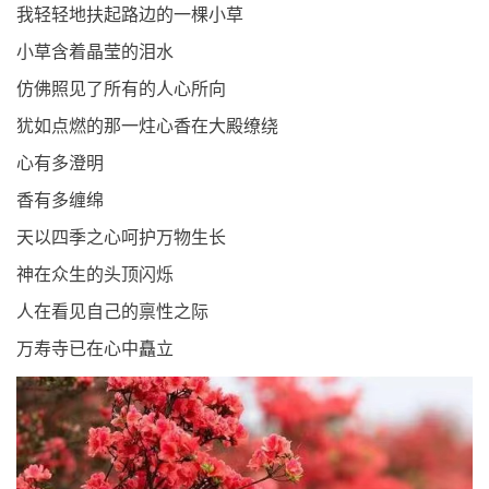
我轻轻地扶起路边的一棵小草
小草含着晶莹的泪水
仿佛照见了所有的人心所向
犹如点燃的那一炷心香在大殿缭绕
心有多澄明
香有多缠绵
天以四季之心呵护万物生长
神在众生的头顶闪烁
人在看见自己的禀性之际
万寿寺已在心中矗立