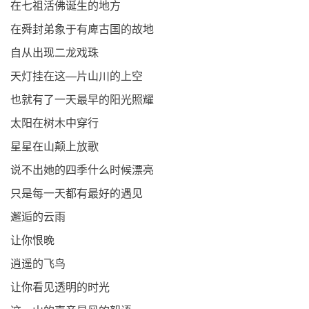
在七祖活佛诞生的地方
在舜封弟象于有庳古国的故地
自从出现二龙戏珠
天灯挂在这—片山川的上空
也就有了一天最早的阳光照耀
太阳在树木中穿行
星星在山颠上放歌
说不出她的四季什么时候漂亮
只是每一天都有最好的遇见
邂逅的云雨
让你恨晚
逍遥的飞鸟
让你看见透明的时光