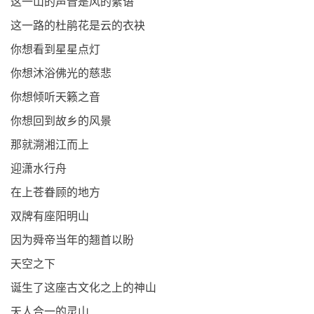
这一山的声音是风的絮语
这一路的杜鹃花是云的衣袂
你想看到星星点灯
你想沐浴佛光的慈悲
你想倾听天籁之音
你想回到故乡的风景
那就溯湘江而上
迎潇水行舟
在上苍眷顾的地方
双牌有座阳明山
因为舜帝当年的翘首以盼
天空之下
诞生了这座古文化之上的神山
天人合一的灵山