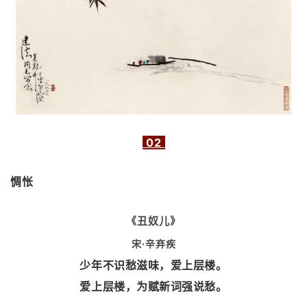
02
惆怅
《丑奴儿》
宋·辛弃疾
少年不识愁滋味，爱上层楼。
爱上层楼，为赋新词强说愁。