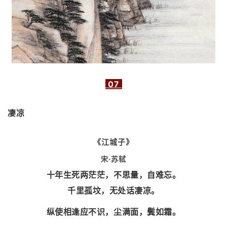
07
凄凉
《江城子》
宋·苏轼
十年生死两茫茫，不思量，自难忘。
千里孤坟，无处话凄凉。
纵使相逢应不识，尘满面，鬓如霜。