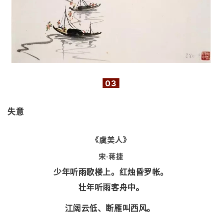
03
失意
《虞美人》
宋·蒋捷
少年听雨歌楼上。红烛昏罗帐。
壮年听雨客舟中。
江阔云低、断雁叫西风。 