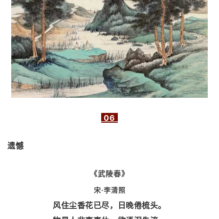
06
遗憾
《武陵春》
宋·李清照
风住尘香花已尽，日晚倦梳头。