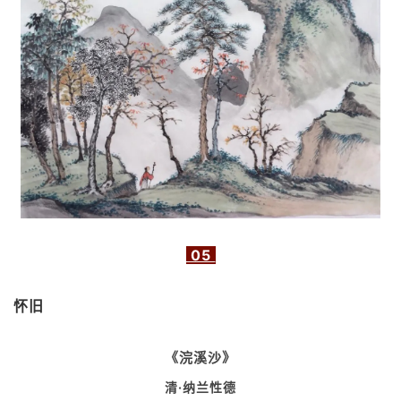
05
怀旧
《浣溪沙》
清·纳兰性德