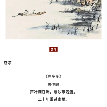
04
苍凉
《唐多令》
宋·刘过
芦叶满汀洲，寒沙带浅流。
二十年重过南楼。