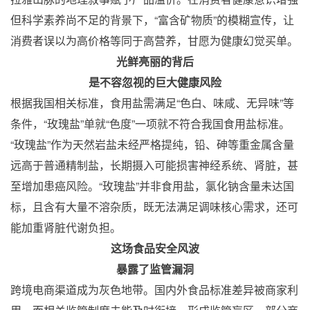
但科学素养尚不足的背景下，“富含矿物质”的模糊宣传，让
消费者误以为高价格等同于高营养，甘愿为健康幻觉买单。
光鲜亮丽的背后
是不容忽视的巨大健康风险
根据我国相关标准，食用盐需满足“色白、味咸、无异味”等
条件，“玫瑰盐”单就“色度”一项就不符合我国食用盐标准。
“玫瑰盐”作为天然岩盐未经严格提纯，铅、砷等重金属含量
远高于普通精制盐，长期摄入可能损害神经系统、肾脏，甚
至增加患癌风险。“玫瑰盐”并非食用盐，氯化钠含量未达国
标，且含有大量不溶杂质，既无法满足调味核心需求，还可
能加重肾脏代谢负担。
这场食品安全风波
暴露了监管漏洞
跨境电商渠道成为灰色地带。国内外食品标准差异被商家利