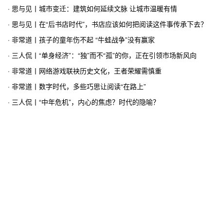
· 思与见丨城市变迁：建筑如何延续文脉 让城市温暖有情
· 思与见丨在“后书店时代”，书店应该如何把阅读这件事传承下去？
· 非常道丨孩子的童年伤不起 “牛蛙战争”没有赢家
· 三人侃丨“单身经济”：“独”而不“孤”的你，正在引领市场新风向
· 非常道丨网络游戏联袂历史文化，王者荣耀需慎重
· 非常道丨数字时代，多些巧思让阅读“在路上”
· 三人侃丨“中年危机”，内心的焦虑？时代的隐喻？