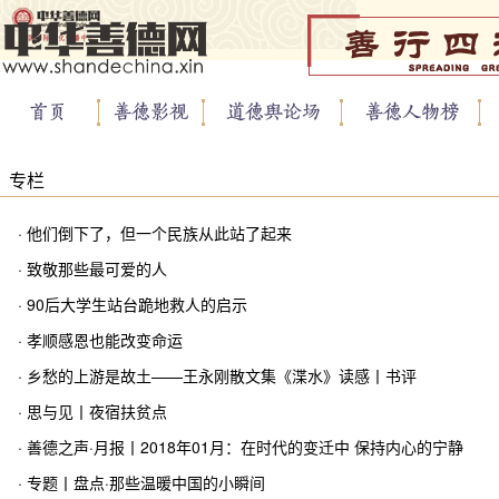
专栏
· 他们倒下了，但一个民族从此站了起来
· 致敬那些最可爱的人
· 90后大学生站台跪地救人的启示
· 孝顺感恩也能改变命运
· 乡愁的上游是故土——王永刚散文集《渫水》读感丨书评
· 思与见丨夜宿扶贫点
· 善德之声·月报丨2018年01月：在时代的变迁中 保持内心的宁静
· 专题丨盘点·那些温暖中国的小瞬间