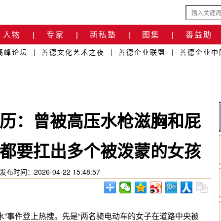
人物
专家
新私塾
图集
善益助
|
|
|
|
高峰论坛
|
善德文化艺术之夜
|
善德企业联盟
|
善德企业中
历：曾被高压水枪滋胸和屁
都要扛出多个被泼蒙的女孩
发布时间：2026-04-22 15:48:57
水”事件登上热搜。先是“两名骑电动车的女子在道路中央被