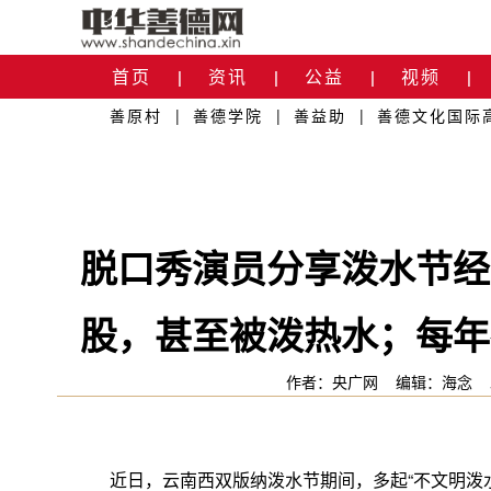
首页
资讯
公益
视频
|
|
|
|
善原村
|
善德学院
|
善益助
|
善德文化国际
关于我们
|
脱口秀演员分享泼水节经
股，甚至被泼热水；每年
作者：央广网
编辑：海念
近日，云南西双版纳泼水节期间，多起“不文明泼