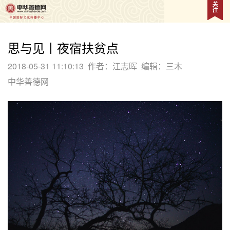
思与见丨夜宿扶贫点
2018-05-31 11:10:13
作者：江志晖
编辑：三木
中华善德网