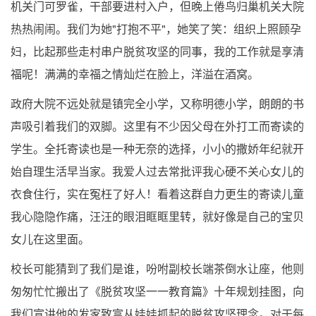
机关门可罗雀，干部要进村入户，但晚上倦鸟归巢机关大院
热热闹闹。我们为她"打抱不平"，她笑了笑：组织上照顾孕
妇，比起那些走村串户脱贫攻坚的同事，我的工作就是享清
福呢！满满的幸福之情灿烂在脸上，洋溢在酒窝。
政府大院不远处就是镇完全小学，又称明德小学，朗朗的书
声吸引着我们的双脚。这里有不少因父母在外打工而寄读的
学生。全托寄读也是一种无奈的选择，小小的撒娇年纪就开
始自理生活早当家。我爱人过去常批评我心硬不关心女儿的
衣食住行，实在冤枉了好人！看着这群自力更生的寄读儿童
我心隐隐作痛，汪汪的眼泪眶眶里转，就好像是自己的宝贝
女儿在这里面。
校长可能猜到了我们是谁，吩咐副校长端茶倒水让座，他则
匆匆忙忙搬出了《脱贫攻坚一一教育篇》十年规划挂图，向
我们宣讲他的发家致富从娃娃抓起的脱贫攻坚理念。对于每