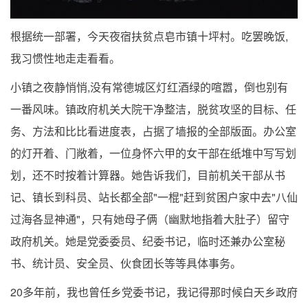
根据统一部署，今天夜宿扶贫点皂市镇十坪村。吃罢晚饭,
我习惯性地走走看看。
小镇之夜静悄悄,没有常德城区灯红酒绿的喧嚣，倒也别有
一番风味。镇政府机关大院干净整洁，脱贫攻坚的目标、任
务、方法和比比看进度表，占据了墙报的全部版面。办公室
的灯开着、门敞着，一位身怀六甲的女干部在纸堆中写写划
划，还不时按着计算器。她告诉我们，目前机关干部从书
记、镇长到科员、站长都全部"一棍"赶到贫困户家中去"八仙
过海各显神通"，只有她母子俩（幽默地指着大肚子）留守
政府机关。她是党委委员、纪委书记，临时还兼办公室秘
书、统计员、安全员、伙食团长等等具体事务。
20多年前，我也曾任乡党委书记，我记得那时候白天乡政府