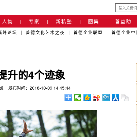
人物
专家
新私塾
图集
善益助
|
|
|
|
高峰论坛
|
善德文化艺术之夜
|
善德企业联盟
|
善德企业中
提升的4个迹象
岚
发布时间：2018-10-09 14:45:44