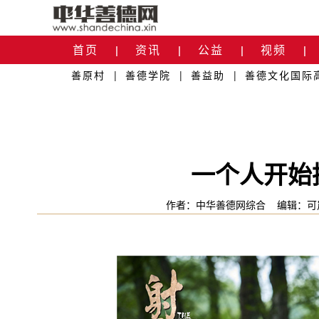
首页
资讯
公益
视频
|
|
|
|
善原村
|
善德学院
|
善益助
|
善德文化国际
关于我们
|
一个人开始
作者：中华善德网综合
编辑：可