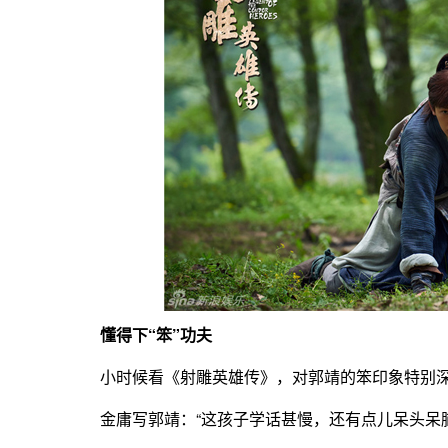
懂得下“笨”功夫
小时候看《射雕英雄传》，对郭靖的笨印象特别
金庸写郭靖：“这孩子学话甚慢，还有点儿呆头呆