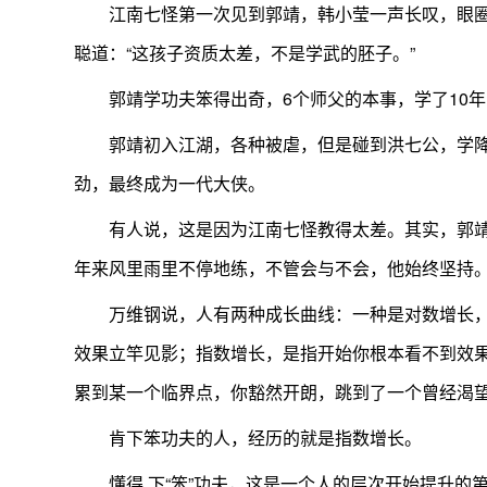
江南七怪第一次见到郭靖，韩小莹一声长叹，眼圈
聪道：“这孩子资质太差，不是学武的胚子。”
郭靖学功夫笨得出奇，6个师父的本事，学了10
郭靖初入江湖，各种被虐，但是碰到洪七公，学
劲，最终成为一代大侠。
有人说，这是因为江南七怪教得太差。其实，郭靖
年来风里雨里不停地练，不管会与不会，他始终坚持
万维钢说，人有两种成长曲线：一种是对数增长
效果立竿见影；指数增长，是指开始你根本看不到效
累到某一个临界点，你豁然开朗，跳到了一个曾经渴
肯下笨功夫的人，经历的就是指数增长。
懂得 下“笨”功夫，这是一个人的层次开始提升的