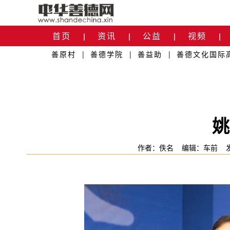
首页
资讯
公益
视频
|
|
|
|
善原村
|
善德学院
|
善益助
|
善德文化国际
关于我们
|
姚
作者：佚名
编辑：车前