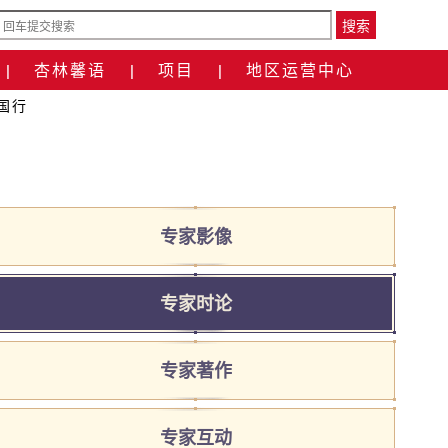
搜索
杏林馨语
项目
地区运营中心
|
|
|
国行
专家影像
专家时论
专家著作
专家互动