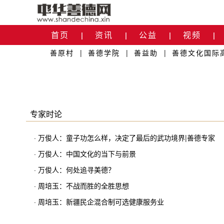
首页
资讯
公益
视频
|
|
|
|
善原村
|
善德学院
|
善益助
|
善德文化国际
关于我们
|
专家时论
· 万俊人：童子功怎么样，决定了最后的武功境界|善德专家
· 万俊人：中国文化的当下与前景
· 万俊人：何处追寻美德？
· 周培玉：不战而胜的全胜思想
· 周培玉：新疆民企混合制可选健康服务业