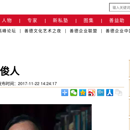
人物
专家
新私塾
图集
善益助
|
|
|
|
高峰论坛
|
善德文化艺术之夜
|
善德企业联盟
|
善德企业中
俊人
发布时间：2017-11-22 14:24:17