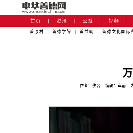
首页
资讯
公益
视频
|
|
|
|
善原村
|
善德学院
|
善益助
|
善德文化国际
关于我们
|
万
作者：佚名
编辑：车前