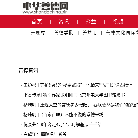
首页
资讯
公益
视频
|
|
|
|
善原村
|
善德学院
|
善益助
|
善德文化国际
关于我们
|
善德资讯
· 宋护彬 | 守护妈妈的“秘密武器”：他请来“马厂长”送表扬信
· 书香传承| 将军作家张明刚向北京邮电大学图书馆赠书
· 杨琦明 | 重返太空的常德老乡张陆：“春联依然是我们的保留
· 杨琦明 |（百家百味）不能不说的常德米粉
· 倪会荣：9年奔走4万里，巧解基层千千结
· 白鹤江：摔跤吧！爷爷