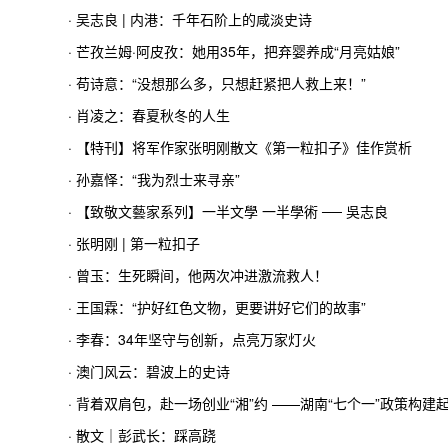
· 吴志良 | 内港：千年石阶上的咸淡史诗
· 芒孜兰姆·阿皮孜：她用35年，把弃婴养成“月亮姑娘”
· 苟诗意：“没想那么多，只想赶紧把人救上来！”
· 肖凌之：春夏秋冬的人生
· 【特刊】将军作家张明刚散文《第一粒扣子》佳作赏析
· 孙嘉怿：“我为烈士来寻亲”
· 【致敬文藝家系列】一半文學 一半學術 ── 吳志良
· 张明刚 | 第一粒扣子
· 曾玉：生死瞬间，他两次冲进激流救人！
· 王国霖：“护好红色文物，更要讲好它们的故事”
· 李春：34年坚守与创新，点亮万家灯火
· 澳门风云：碧波上的史诗
· 背着双肩包，赴一场创业“湘”约 ——湖南“七个一”政策构
· 散文｜彭武长：踩高跷