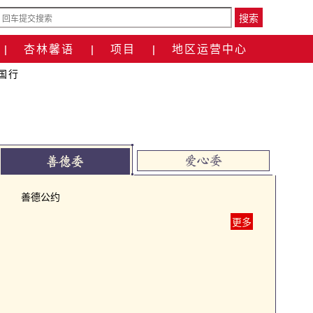
搜索
杏林馨语
项目
地区运营中心
|
|
|
国行
善德公约
更多