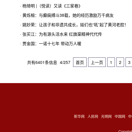
· 杨琦明 |（悦读）又读《三家巷》
· 黄烁榕：与癫痫搏斗38载，她的经历激励万千病友
· 姚妙荣：让孩子和非遗共成长，娃们也“吼”起了黄河老腔！
· 张买江：为有源头活水来 红旗渠精神代代传
· 贾金国：一诺十七年 带动万人暖
共有6401条信息
4/257
首页
上一页
1
2
3
新华网
人民网
光明网
中国网
中
Copyri