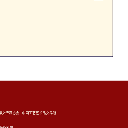
华文传媒协会
中国工艺艺术品交易所
德网 版权所有